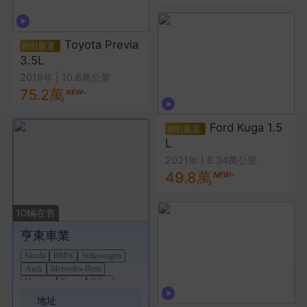
Toyota Previa
3.5L
2019年
|
10.6萬公里
75.2萬
Ford Kuga 1.5
L
2021年
|
8.34萬公里
49.8萬
10
輛在售
亨東車業
Skoda
BMW
Volkswagen
Audi
Mercedes-Benz
Maserati
Toyota
Volvo
Jaguar
地址