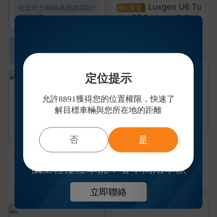
Luxgen U6 Tu
台北市
士林區
承德路四段1
92號1樓
rbo ECO Hyper 2.0L
2016年
|
10萬公里
16.8萬
2032
查看全台
家車行>
定位提示
允許8891獲得您的位置權限，快速了
解目標車輛與您所在地的距離
否
是
Toyota RAV4
2.0L
Subaru Forest
er 2.0L
2016年
|
14萬公里
低里程極佳車況！奢華高階車款
39.8萬
2018年
|
11.3萬公里
39.8萬
立即聯絡